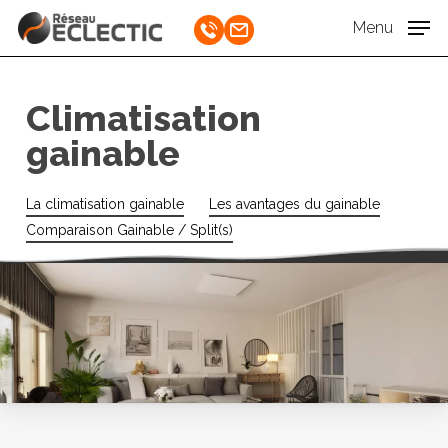
Skip
Menu
to
Close
main
Menu
content
Climatisation
gainable
La climatisation gainable
Les avantages du gainable
Comparaison Gainable / Split(s)