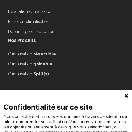
Installation climatisation
Entretien climatisation
Dépannage climatisation
Nos Produits
Climatisation
réversible
Climatisation
gainable
Climatisation
Split(s)
Les entreprises du Réseau Eclectic
Confidentialité sur ce site
Nous collectons et traitons vos données à travers ce site afin de
PELLETREAU à Mareuil sur lay
mieux comprendre son utilisation. Vous pouvez consentir à tous
les objectifs ou seulement à ceux que vous sélectionnez, ou
SYSTEO ENERGIES à La Roche sur yon